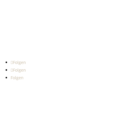
Baiershofener Str. 6
73463 Westhausen
Tel: +49 (0) 7363-95 28 0
Fax: +49 (0) 7363-95 28 10
E-Mail: info@handwerksbaeckerei-mack.de
Follow Us
Folgen
Folgen
Folgen
Rechtliches
Home
Kontakt
PR